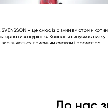
 SVENSSON – це снюс із різним вмістом нікотин
ьтернатива курінню. Компанія випускає низку
кі вирізняються приємним смаком і ароматом.
До нас з