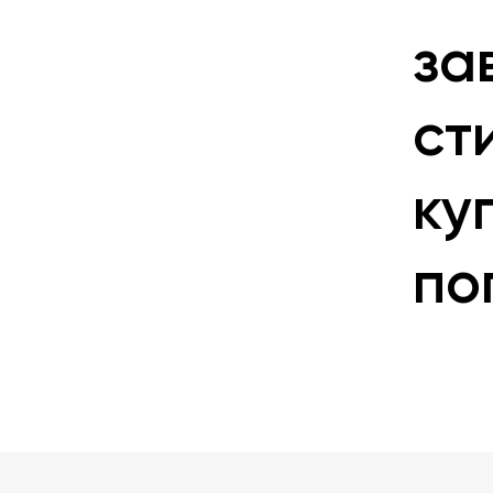
за
ст
ку
по