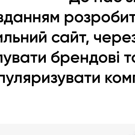
вданням розробит
ильний сайт, чере
пувати брендові т
пуляризувати ком