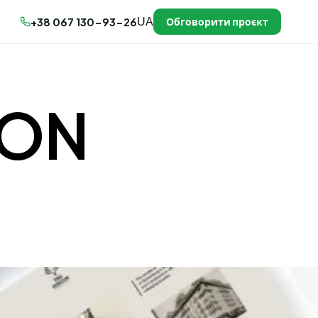
Обговорити проєкт
+38 067 130-93-26
UA
SON