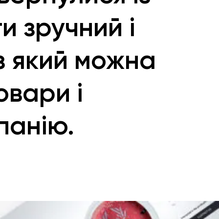
и зручний і
з який можна
овари і
панію.