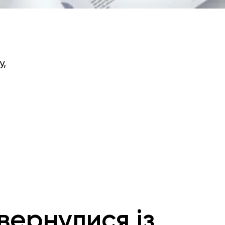
у,
вернулися із