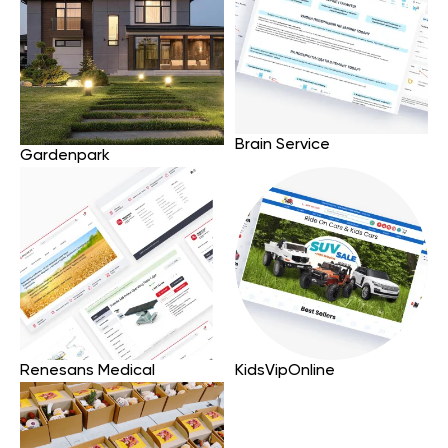
Brain Service
Gardenpark
Renesans Medical
KidsVipOnline