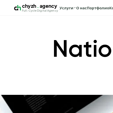
chyzh
.
agency
Услуги
О нас
Портфолио
К
Full-Cycle Digital Agency
Natio