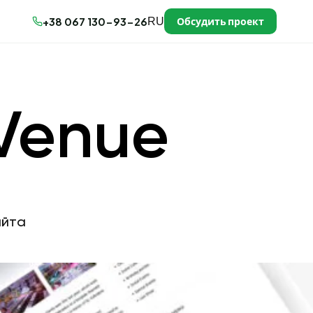
Обсудить проект
+38 067 130-93-26
RU
 Venue
айта