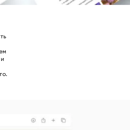
ть
ем
 и
то.