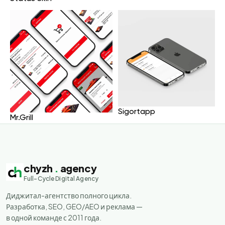
Sigortapp
Mr.Grill
chyzh
.
agency
Full-Cycle Digital Agency
Диджитал-агентство полного цикла.
Разработка, SEO, GEO/AEO и реклама —
в одной команде с 2011 года.